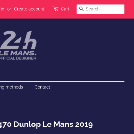
Search
 in
or
Create account
Cart
ing methods
Contact
470 Dunlop Le Mans 2019