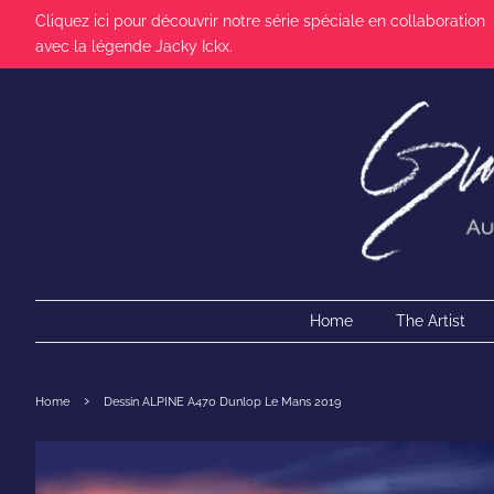
Cliquez ici pour découvrir notre série spéciale en collaboration
avec la légende Jacky Ickx.
Home
The Artist
›
Home
Dessin ALPINE A470 Dunlop Le Mans 2019