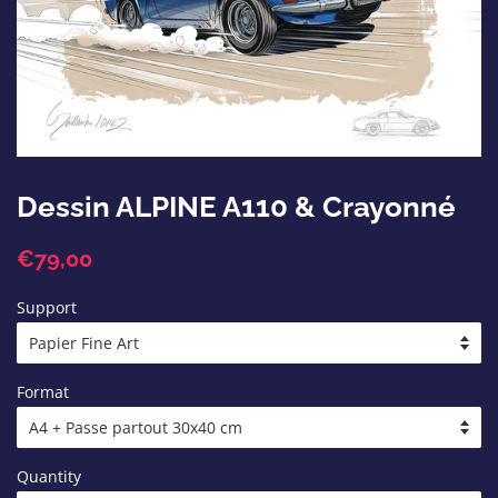
Dessin ALPINE A110 & Crayonné
Regular
Sale
€79,00
price
price
Support
Format
Quantity